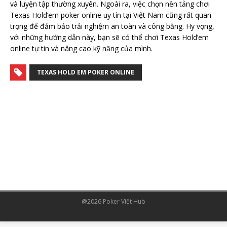
và luyện tập thường xuyên. Ngoài ra, việc chọn nền tảng chơi
Texas Hold’em poker online uy tín tại Việt Nam cũng rất quan
trọng để đảm bảo trải nghiệm an toàn và công bằng. Hy vọng,
với những hướng dẫn này, bạn sẽ có thể chơi Texas Hold’em
online tự tin và nâng cao kỹ năng của mình.
TEXAS HOLD EM POKER ONLINE
@2026 Poker Việt Hub